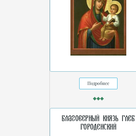
Подробнее
Благоверный князь Глеб
Городенский