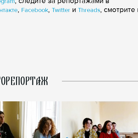
, следите за репортажами в
egram
,
,
и
, смотрите 
нтакте
Facebook
Twitter
Threads
ОРЕПОРТАЖ