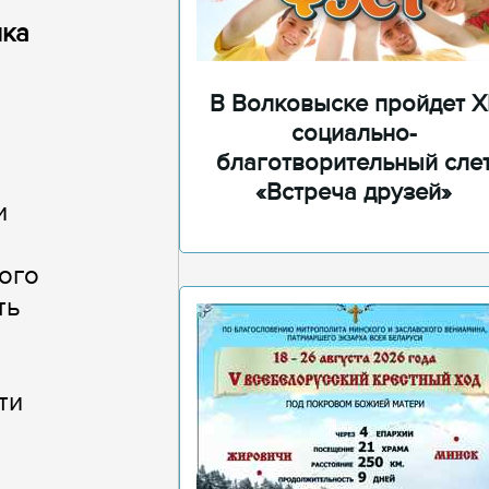
ика
В Волковыске пройдет XI
социально-
благотворительный сле
«Встреча друзей»
и
ого
ть
ти