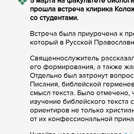
5 марта на факультете биологи
прошла встреча клирика Коло
со студентами.
Встреча была приурочена к п
который в Русской Православн
Священнослужитель рассказал
его формирования, а также жа
Отдельно был затронут вопрос
Писания, библейской герменев
смысл текста. Было отмечено,
изучение библейского текста 
ориентиров не только христиан
от их конфессиональной прин