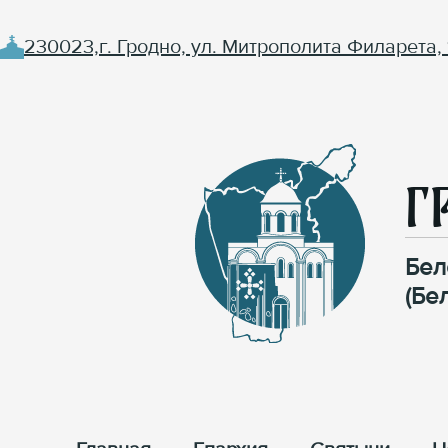
230023,г. Гродно, ул. Митрополита Филарета, 
Г
Бел
(Бе