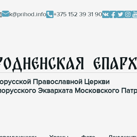
1
k@prihod.info
+375 152 39 31 90
родненская Епар
орусской Православной Церкви
лорусского Экзархата Московского Патр