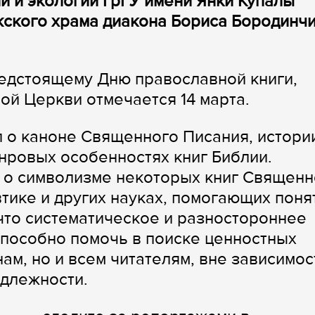
и и экологии ГрГУ имени Янки Купалы
жского храма диакона Бориса Бородинч
редстоящему Дню православной книги,
ой Церкви отмечается 14 марта.
 о каноне Священного Писания, истори
нровых особенностях книг Библии.
 о символизме некоторых книг Священн
тике и других науках, помогающих поня
 что систематическое и разностороннее
способно помочь в поиске ценностных
ам, но и всем читателям, вне зависимос
адлежности.