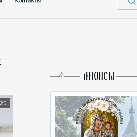
ы
Контакты
и
AНОНСЫ
025