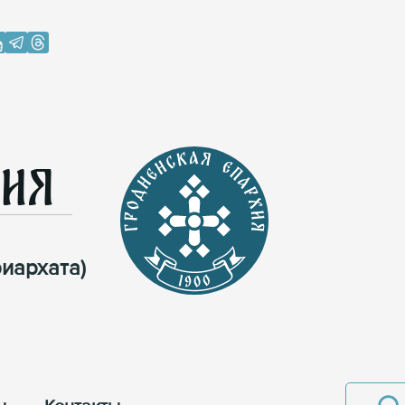
хия
иархата)