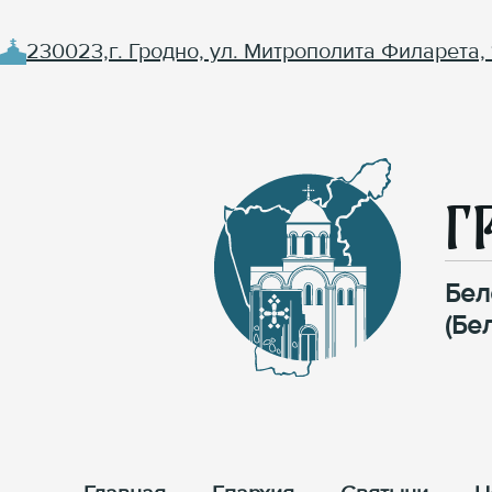
230023,г. Гродно, ул. Митрополита Филарета, 
Г
Бел
(Бе