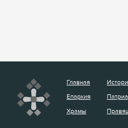
Главная
Истори
Епархия
Патриа
Храмы
Правящ