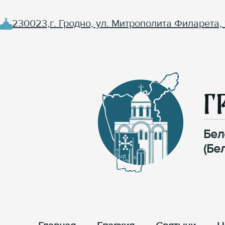
230023,г. Гродно, ул. Митрополита Филарета, 
Г
Бел
(Бе