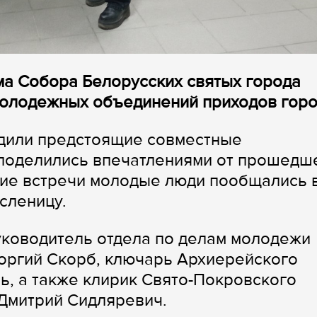
ма Собора Белорусских святых города
молодежных объединений приходов горо
удили предстоящие совместные
 поделились впечатлениями от прошедш
ние встречи молодые люди пообщались 
сленицу.
уководитель отдела по делам молодежи
оргий Скорб, ключарь Архиерейского
ь, а также клирик Свято-Покровского
Дмитрий Сидляревич.