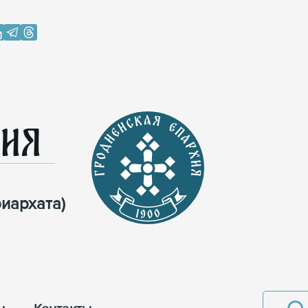
хия
иархата)