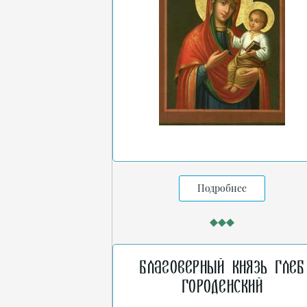
Подробнее
Благоверный князь Глеб
Городенский