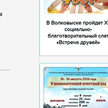
в
В Волковыске пройдет XI
социально-
благотворительный сле
«Встреча друзей»