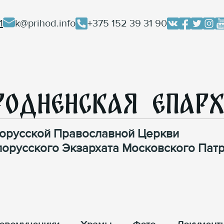
1
k@prihod.info
+375 152 39 31 90
родненская Епар
орусской Православной Церкви
лорусского Экзархата Московского Патр