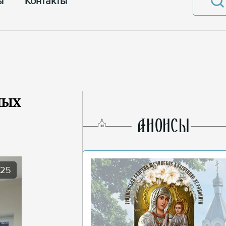
ы
Контакты
ных
AНОНСЫ
025