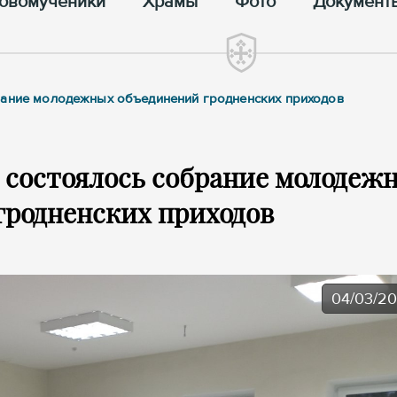
овомученики
Храмы
Фото
Документ
рание молодежных объединений гродненских приходов
 состоялось собрание молодеж
гродненских приходов
04/03/2