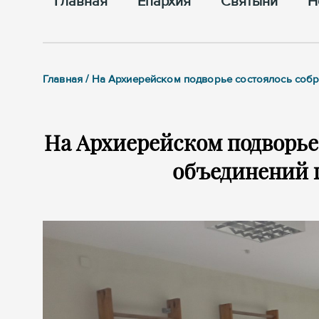
Главная
Епархия
Cвятыни
Н
Главная / На Архиерейском подворье состоялось соб
На Архиерейском подворье
объединений 