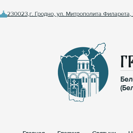
230023,г. Гродно, ул. Митрополита Филарета, 
Г
Бел
(Бе