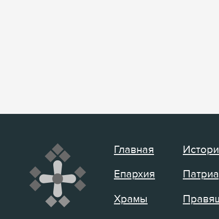
Главная
Истори
Епархия
Патриа
Храмы
Правящ