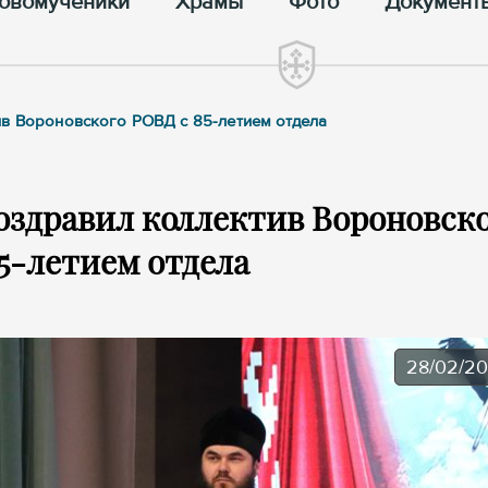
овомученики
Храмы
Фото
Документ
ив Вороновского РОВД с 85-летием отдела
оздравил коллектив Вороновск
5-летием отдела
28/02/2