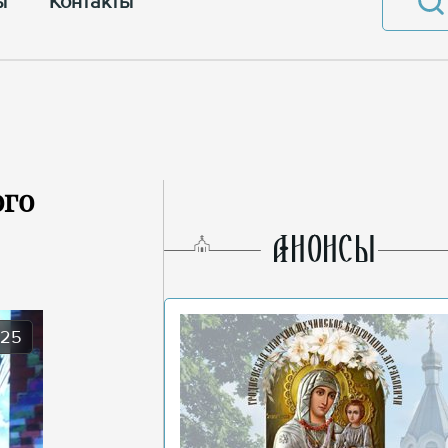
ы
Контакты
ого
AНОНСЫ
025