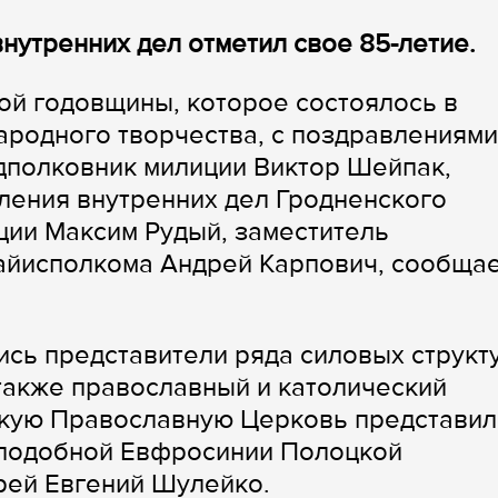
нутренних дел отметил свое 85-летие.
ой годовщины, которое состоялось в
ародного творчества, с поздравлениями
дполковник милиции Виктор Шейпак,
ления внутренних дел Гродненского
ции Максим Рудый, заместитель
айисполкома Андрей Карпович, сообща
сь представители ряда силовых структу
 также православный и католический
кую Православную Церковь представил
еподобной Евфросинии Полоцкой
рей Евгений Шулейко.