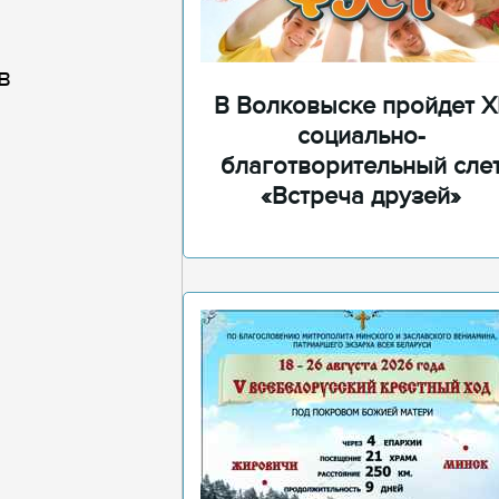
в
В Волковыске пройдет XI
социально-
благотворительный сле
«Встреча друзей»