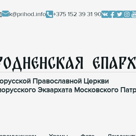
1
k@prihod.info
+375 152 39 31 90
родненская Епар
орусской Православной Церкви
лорусского Экзархата Московского Патр