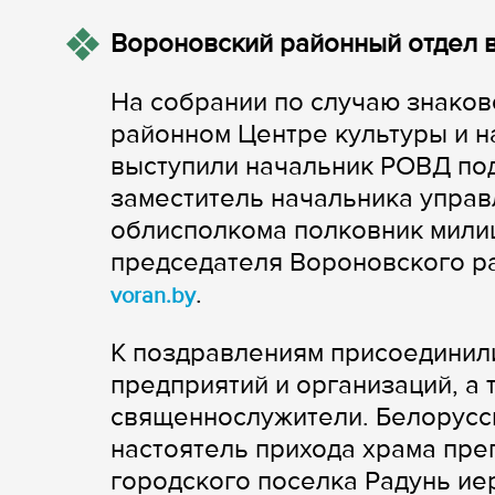
Вороновский районный отдел в
На собрании по случаю знаков
районном Центре культуры и н
выступили начальник РОВД по
заместитель начальника управ
облисполкома полковник мили
председателя Вороновского р
.
voran.by
К поздравлениям присоединили
предприятий и организаций, а
священнослужители. Белорусс
настоятель прихода храма пр
городского поселка Радунь ие