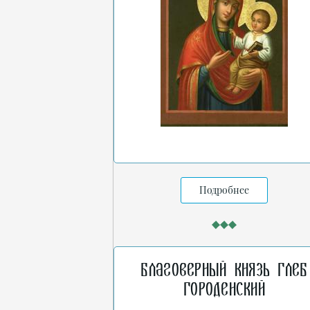
Подробнее
Благоверный князь Глеб
Городенский