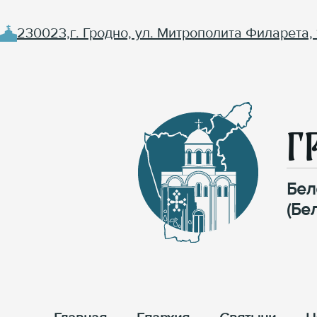
230023,г. Гродно, ул. Митрополита Филарета, 
Г
Бел
(Бе