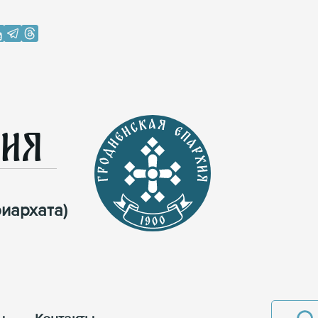
хия
иархата)