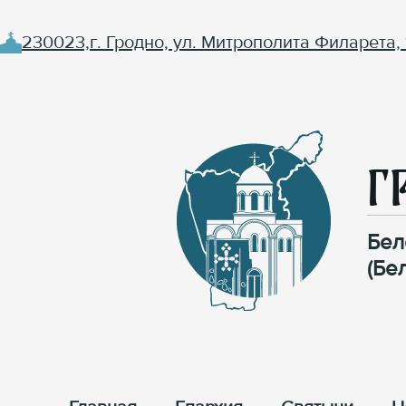
230023,г. Гродно, ул. Митрополита Филарета, 
Г
Бел
(Бе