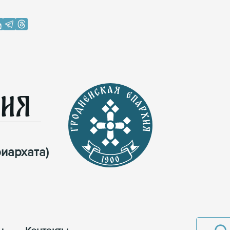
хия
иархата)