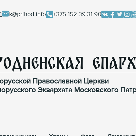
1
k@prihod.info
+375 152 39 31 90
родненская Епар
орусской Православной Церкви
лорусского Экзархата Московского Патр