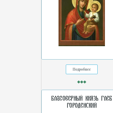
Подробнее
Благоверный князь Глеб
Городенский