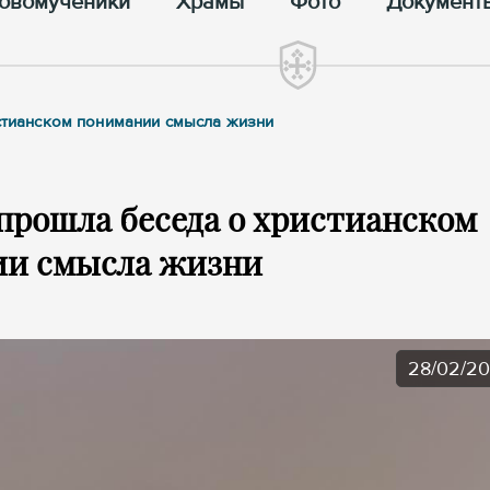
овомученики
Храмы
Фото
Документ
истианском понимании смысла жизни
 прошла беседа о христианском
ии смысла жизни
28/02/2