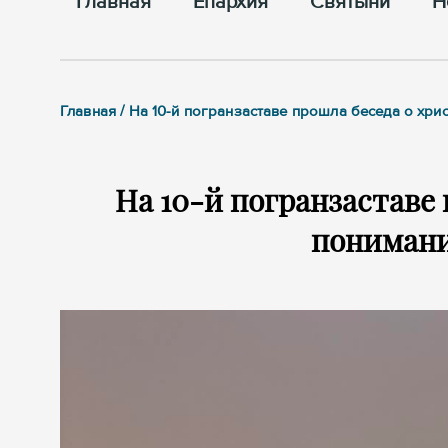
Главная
Епархия
Cвятыни
Н
Главная / На 10-й погранзаставе прошла беседа о хр
На 10-й погранзаставе
пониман