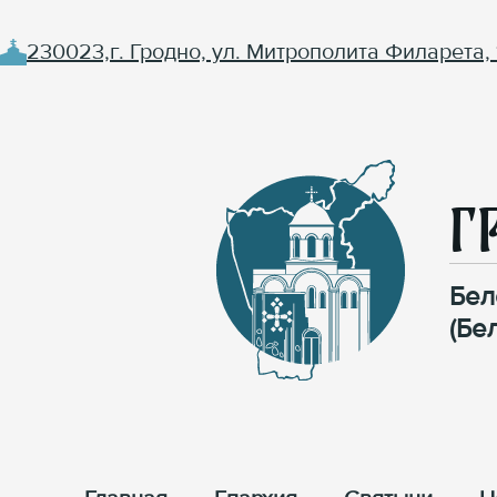
230023,г. Гродно, ул. Митрополита Филарета, 
Г
Бел
(Бе