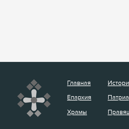
Главная
Истори
Епархия
Патриа
Храмы
Правящ