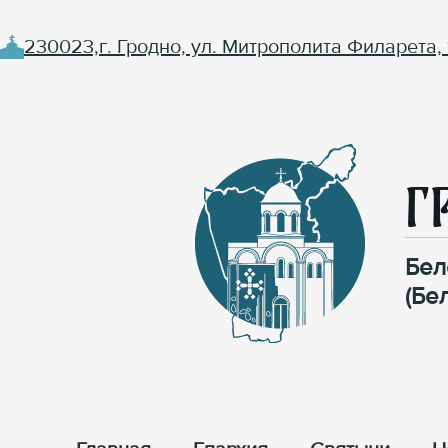
230023,г. Гродно, ул. Митрополита Филарета, 
Г
Бел
(Бе