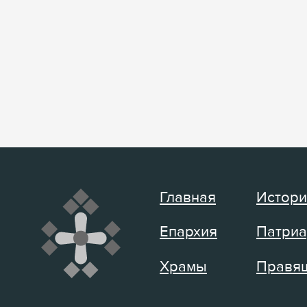
Главная
Истори
Епархия
Патриа
Храмы
Правящ