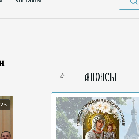
ы
Контакты
и
AНОНСЫ
025