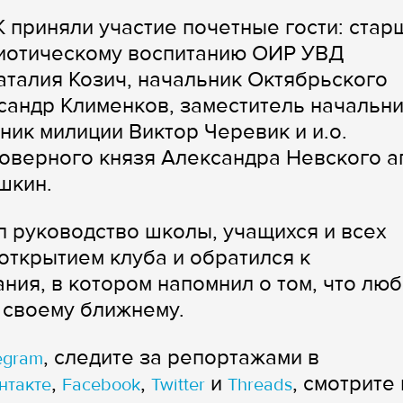
 приняли участие почетные гости: стар
риотическому воспитанию ОИР УВД
талия Козич, начальник Октябрьского
сандр Клименков, заместитель начальн
ик милиции Виктор Черевик и и.о.
говерного князя Александра Невского аг
шкин.
 руководство школы, учащихся и всех
открытием клуба и обратился к
ния, в котором напомнил о том, что лю
к своему ближнему.
, следите за репортажами в
egram
,
,
и
, смотрите 
нтакте
Facebook
Twitter
Threads