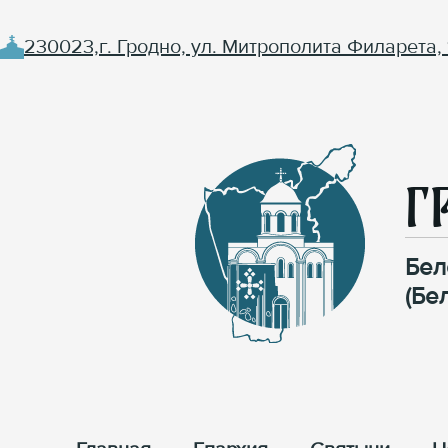
230023,г. Гродно, ул. Митрополита Филарета, 
Г
Бел
(Бе