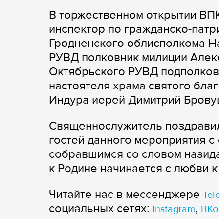
В торжественном открытии ВПК
инспектор по гражданско-пат
Гродненского облисполкома На
РУВД полковник милиции Алек
Октябрьского РУВД подполковн
настоятеля храма святого бла
Индура иерей Димитрий Брову
Священнослужитель поздравил
гостей данного мероприятия с 
собравшимся со словом назида
к Родине начинается с любви 
Читайте нас в мессенджере
Tel
cоциальных сетях:
,
Instagram
ВКо