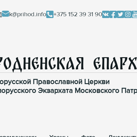
1
k@prihod.info
+375 152 39 31 90
родненская Епар
орусской Православной Церкви
лорусского Экзархата Московского Патр