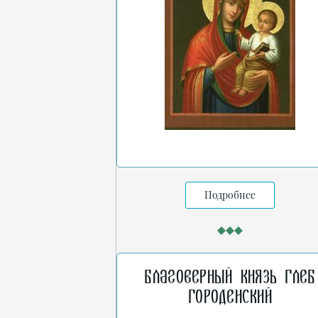
Подробнее
Благоверный князь Глеб
Городенский