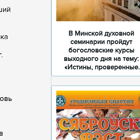
ший
В Минской духовной
ика
семинарии пройдут
богословские курсы
.
выходного дня на тему:
«Истины, проверенные
временем»
бовь
в