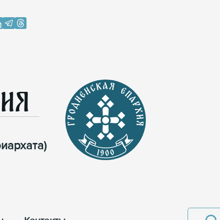
хия
иархата)