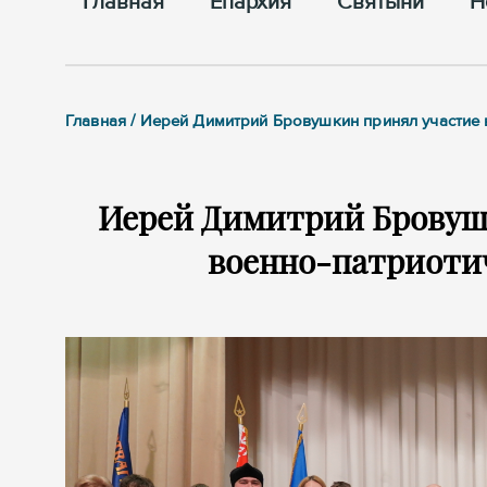
Главная
Епархия
Cвятыни
Н
Главная / Иерей Димитрий Бровушкин принял участие 
Иерей Димитрий Бровуш
военно-патриотич