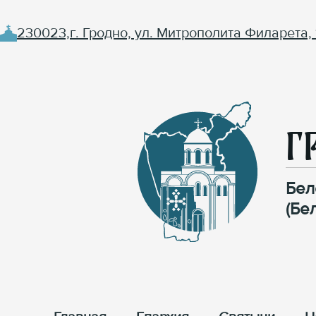
230023,г. Гродно, ул. Митрополита Филарета, 
Г
Бел
(Бе