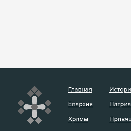
Главная
Истори
Епархия
Патриа
Храмы
Правящ