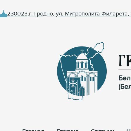
230023,г. Гродно, ул. Митрополита Филарета, 
Г
Бел
(Бе