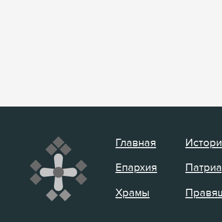
Главная
Истори
Епархия
Патриа
Храмы
Правящ