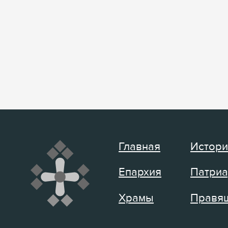
Главная
Истори
Епархия
Патриа
Храмы
Правящ