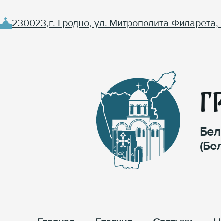
230023,г. Гродно, ул. Митрополита Филарета, 
Г
Бел
(Бе