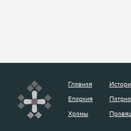
Главная
Истори
Епархия
Патриа
Храмы
Правящ