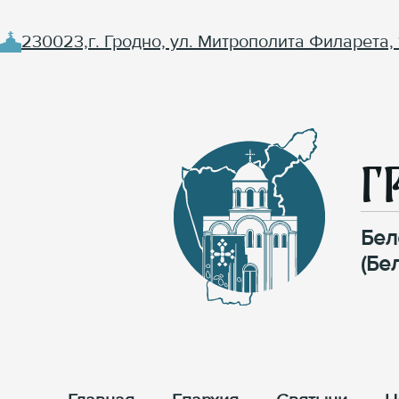
230023,г. Гродно, ул. Митрополита Филарета, 
Г
Бел
(Бе