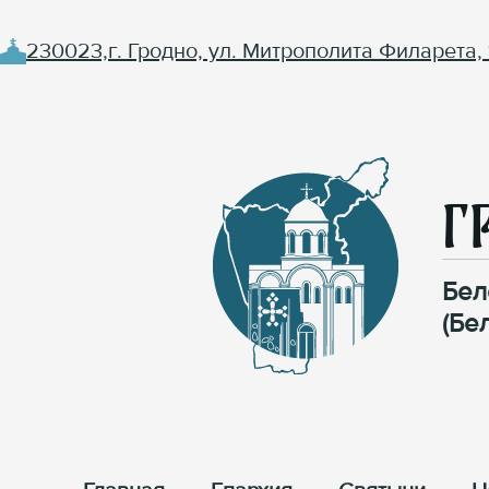
230023,г. Гродно, ул. Митрополита Филарета, 
Г
Бел
(Бе