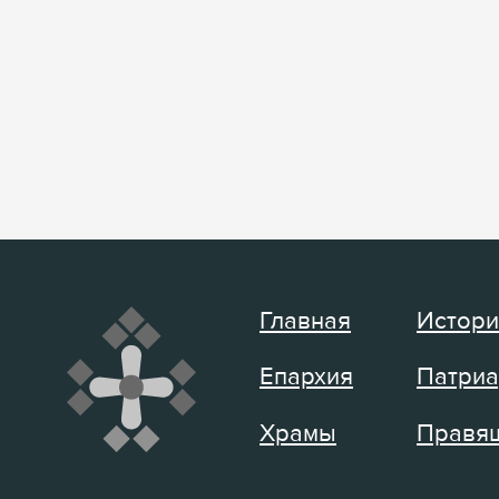
Главная
Истори
Епархия
Патриа
Храмы
Правящ