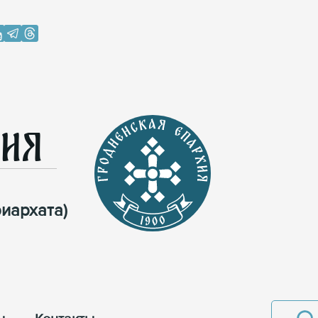
хия
иархата)