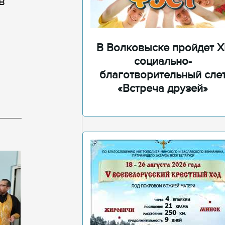
в
В Волковыске пройдет XI
социально-
благотворительный сле
«Встреча друзей»