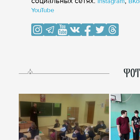
cоциальных сетях:
,
Instagram
ВКо
YouTube
ФОТ