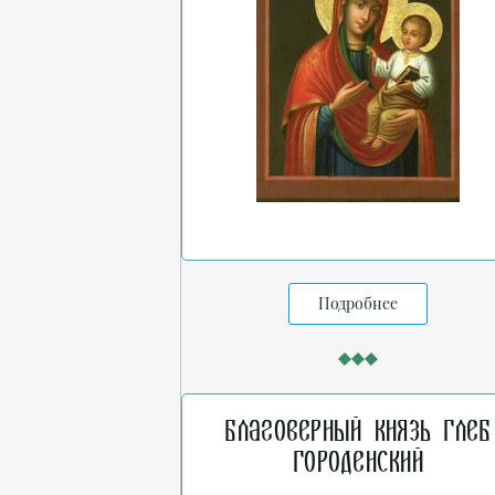
Подробнее
Благоверный князь Глеб
Городенский