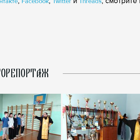
,
,
и
, смотрите 
нтакте
Facebook
Twitter
Threads
ОРЕПОРТАЖ