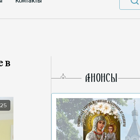
ы
Контакты
е в
AНОНСЫ
025