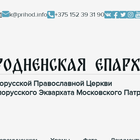
1
k@prihod.info
+375 152 39 31 90
родненская Епар
орусской Православной Церкви
лорусского Экзархата Московского Патр