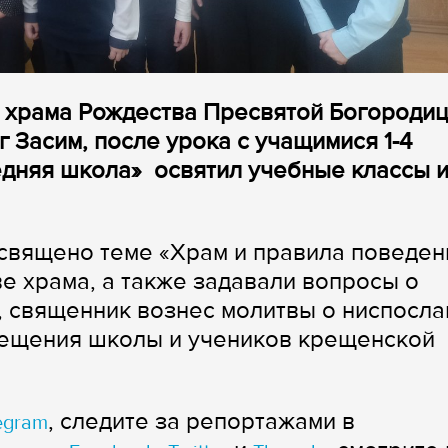
а храма Рождества Пресвятой Богороди
 Засим, после урока с учащимися 1-4
едняя школа» освятил учебные классы 
священо теме «Храм и правила поведен
ве храма, а также задавали вопросы о
, священник вознес молитвы о ниспосла
ещения школы и учеников крещенской
, следите за репортажами в
egram