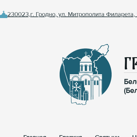
230023,г. Гродно, ул. Митрополита Филарета, 
Г
Бел
(Бе