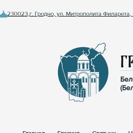
230023,г. Гродно, ул. Митрополита Филарета, 
Г
Бел
(Бе