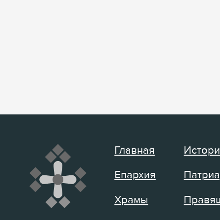
Главная
Истори
Епархия
Патриа
Храмы
Правящ