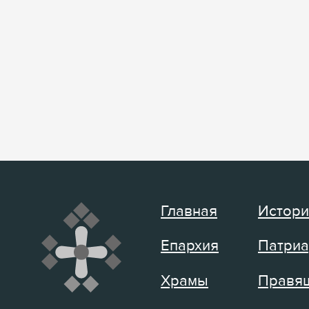
Главная
Истори
Епархия
Патриа
Храмы
Правящ