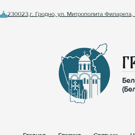
230023,г. Гродно, ул. Митрополита Филарета, 
Г
Бел
(Бе