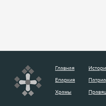
Главная
Истори
Епархия
Патриа
Храмы
Правящ