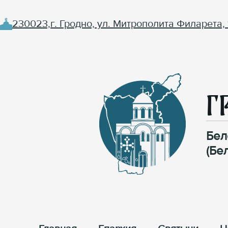
230023,г. Гродно, ул. Митрополита Филарета, 
Г
Бел
(Бе