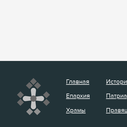
Главная
Истори
Епархия
Патриа
Храмы
Правящ