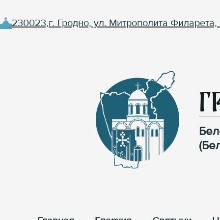
230023,г. Гродно, ул. Митрополита Филарета, 
Г
Бел
(Бе