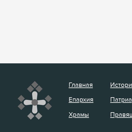
Главная
Истори
Епархия
Патриа
Храмы
Правящ