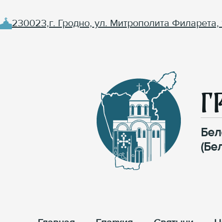
230023,г. Гродно, ул. Митрополита Филарета, 
Г
Бел
(Бе