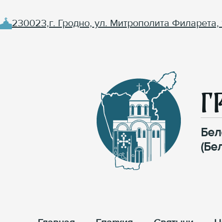
230023,г. Гродно, ул. Митрополита Филарета, 
Г
Бел
(Бе