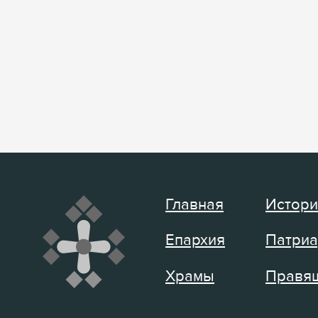
Главная
Истори
Епархия
Патриа
Храмы
Правящ