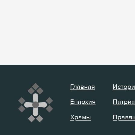
Главная
Истори
Епархия
Патриа
Храмы
Правящ