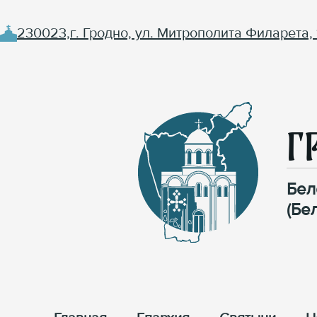
230023,г. Гродно, ул. Митрополита Филарета, 
Г
Бел
(Бе