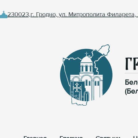
230023,г. Гродно, ул. Митрополита Филарета, 
Г
Бел
(Бе