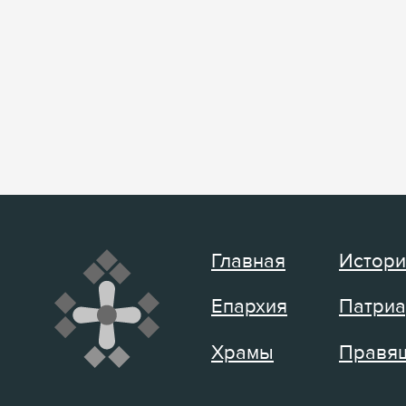
Главная
Истори
Епархия
Патриа
Храмы
Правящ