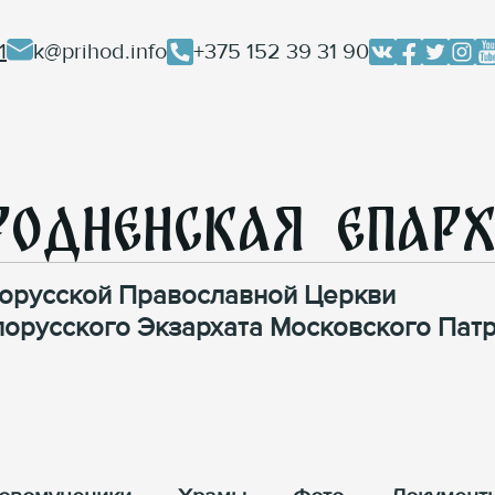
1
k@prihod.info
+375 152 39 31 90
родненская Епар
орусской Православной Церкви
лорусского Экзархата Московского Патр