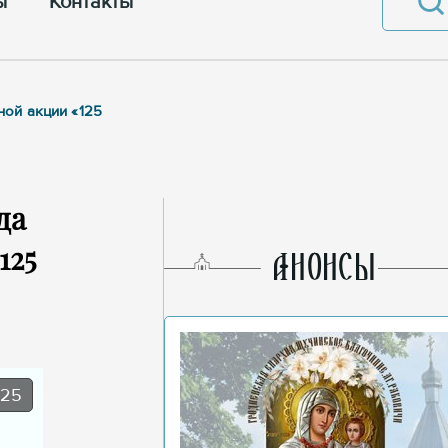
ы
Контакты
ной акции «125
да
125
AНОНСЫ
025