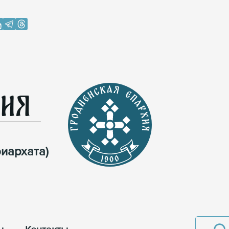
хия
иархата)