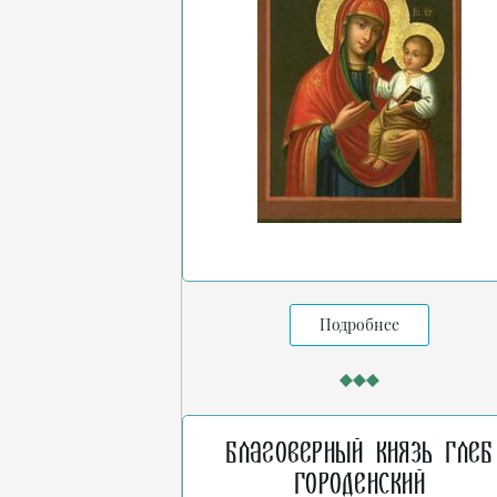
Подробнее
Благоверный князь Глеб
Городенский