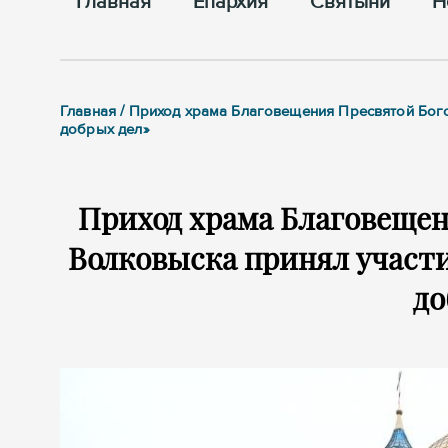
Главная
Епархия
Cвятыни
Н
Главная / Приход храма Благовещения Пресвятой Бог
добрых дел»
Приход храма Благовещен
Волковыска принял участи
до