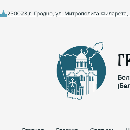
230023,г. Гродно, ул. Митрополита Филарета, 
Г
Бел
(Бе