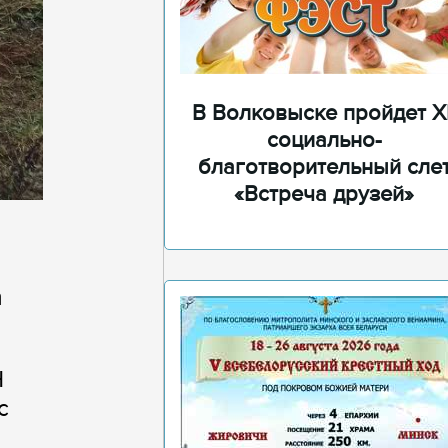
В Волковыске пройдет XI
социально-
благотворительный сле
«Встреча друзей»
а
Н
с