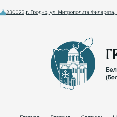
230023,г. Гродно, ул. Митрополита Филарета, 
Г
Бел
(Бе