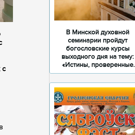
В Минской духовной
о
семинарии пройдут
с
богословские курсы
выходного дня на тему:
«Истины, проверенные
 с
временем»
в