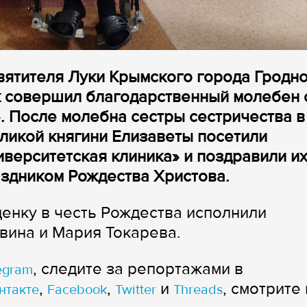
святителя Луки Крымского города Гродн
 совершил благодарственный молебен 
». После молебна сестры сестричества в
ликой княгини Елизаветы посетили
верситетская клиника» и поздравили их
здником Рождества Христова.
енку в честь Рождества исполнили
вина и Мария Токарева.
, следите за репортажами в
egram
,
,
и
, смотрите 
нтакте
Facebook
Twitter
Threads