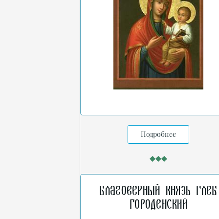
Подробнее
Благоверный князь Глеб
Городенский