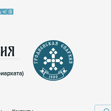
хия
иархата)