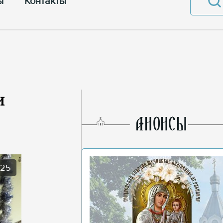
ы
Контакты
и
AНОНСЫ
025