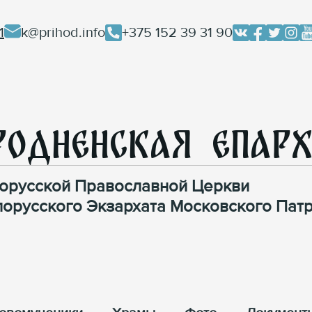
1
k@prihod.info
+375 152 39 31 90
родненская Епар
орусской Православной Церкви
лорусского Экзархата Московского Патр