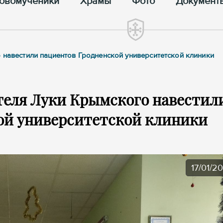
овомученики
Храмы
Фото
Документ
 навестили пациентов Гродненской университетской клиники
теля Луки Крымского навестил
ой университетской клиники
17/01/2