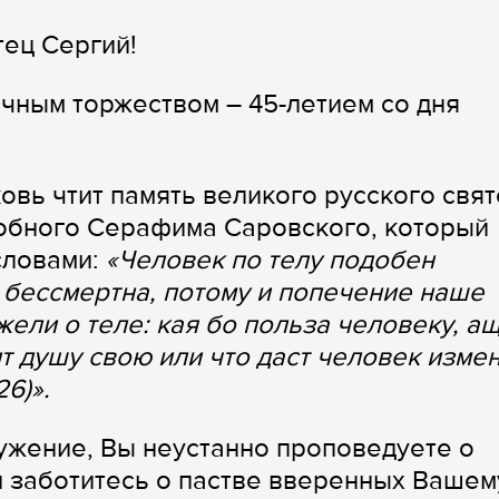
 отец Сергий!
чным торжеством – 45-летием со дня
овь чтит память великого русского свят
добного Серафима Саровского, который
словами:
«Человек по телу подобен
бессмертна, потому и попечение наше
ели о теле: кая бо польза человeку, а
т душу свою или что даст человeк измe
26)».
ужение, Вы неустанно проповедуете о
и заботитесь о пастве вверенных Вашем