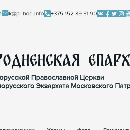
1
k@prihod.info
+375 152 39 31 90
родненская Епар
орусской Православной Церкви
лорусского Экзархата Московского Патр