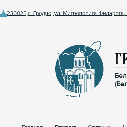
230023,г. Гродно, ул. Митрополита Филарета, 
Г
Бел
(Бе