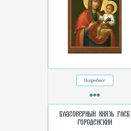
Подробнее
Благоверный князь Глеб
Городенский