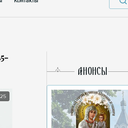
ы
Контакты
5-
AНОНСЫ
025