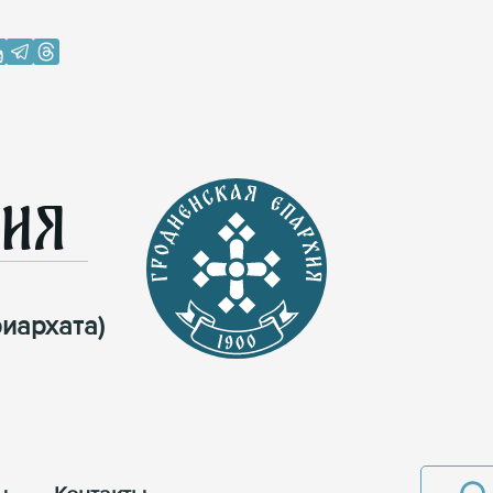
хия
иархата)