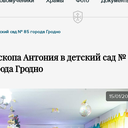
овомученики
Храмы
Фото
Документ
тский сад № 85 города Гродно
копа Антония в детский сад № 
ода Гродно
15/01/2