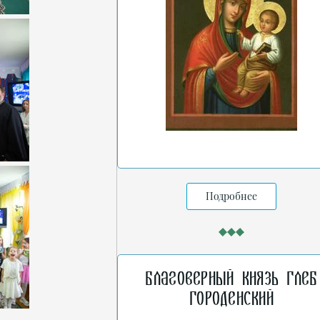
Подробнее
Благоверный князь Глеб
Городенский