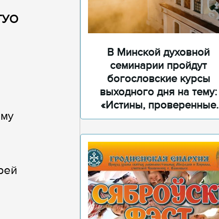
 ГУО
В Минской духовной
семинарии пройдут
богословские курсы
выходного дня на тему:
«Истины, проверенные
ому
временем»
рей