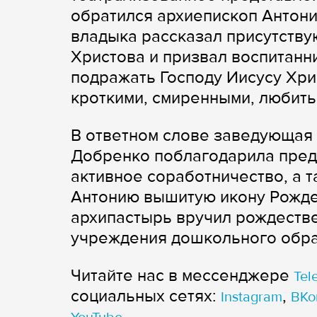
обратился архиепископ Антони
владыка рассказал присутству
Христова и призвал воспитанн
подражать Господу Иисусу Хри
кроткими, смиренными, любить
В ответном слове заведующая
Добренко поблагодарила предс
активное соработничество, а 
Антонию вышитую икону Рождес
архипастырь вручил рождестве
учреждения дошкольного обра
Читайте нас в мессенджере
Tel
cоциальных сетях:
,
Instagram
ВКо