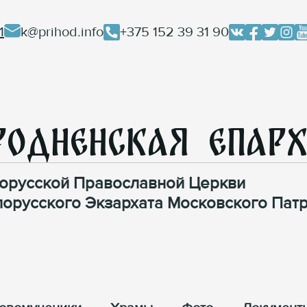
1
k@prihod.info
+375 152 39 31 90
родненская Епар
орусской Православной Церкви
лорусского Экзархата Московского Патр