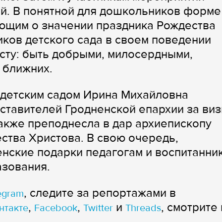
й. В понятной для дошкольников форме
ющим о значении праздника Рождества
иков детского сада в своем поведении
сту: быть добрыми, милосердными,
 ближних.
 детским садом Ирина Михайловна
тавителей Гродненской епархии за виз
также преподнесла в дар архиепископу
тва Христова. В свою очередь,
нские подарки педагогам и воспитанни
зования.
, следите за репортажами в
egram
,
,
и
, смотрите 
нтакте
Facebook
Twitter
Threads