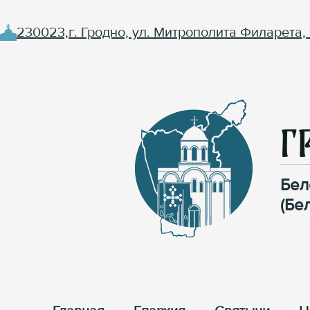
230023,г. Гродно, ул. Митрополита Филарета, 
Г
Бел
(Бе