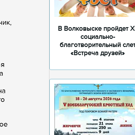
чик,
В Волковыске пройдет XI
социально-
благотворительный сле
«Встреча друзей»
ья
а
на
го
кое