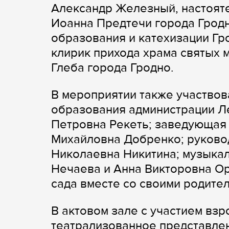
Александр Железный, настоят
Иоанна Предтечи города Гродн
образования и катехизации Гр
клирик прихода храма святых 
Глеба города Гродно.
В мероприятии также участвов
образования администрации Л
Петровна Рекеть; заведующая 
Михайловна Добренко; руково
Николаевна Никитина; музыка
Нечаева и Анна Викторовна Ор
сада вместе со своими родите
В актовом зале с участием вз
театрализованное представлен