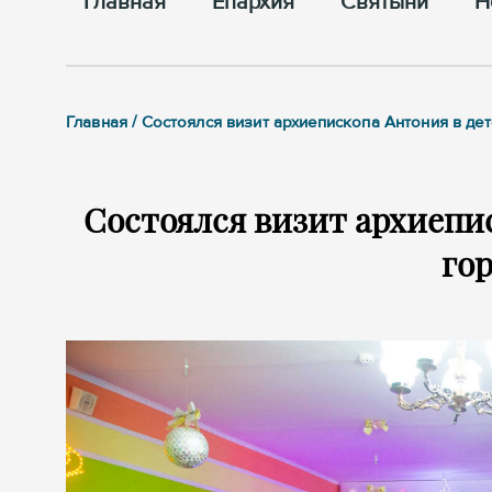
Главная
Епархия
Cвятыни
Н
Главная / Состоялся визит архиепископа Антония в де
Состоялся визит архиепис
гор