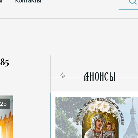
ы
Контакты
85
AНОНСЫ
025