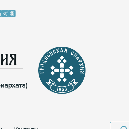
хия
иархата)