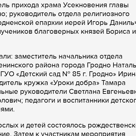
ель прихода храма Усекновения главы
о; руководитель отдела религиозного
одненской епархии иерей Игорь Даниль
мучеников благоверных князей Бориса и
али: заместитель начальника отдела
енинского района города Гродно Натал
ГУО «Детский сад № 85 г. Гродно» Ирин
дитель кружка «Уроки добра» Тамара
льные руководители Светлана Евгеньев
лович; педагоги и воспитанники детско
лями.
рослых и детей состоялось рождественс
ие. Затем к участникам мероприятия