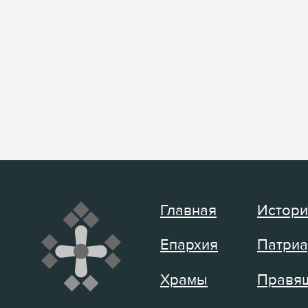
Главная
Истори
Епархия
Патриа
Храмы
Правящ