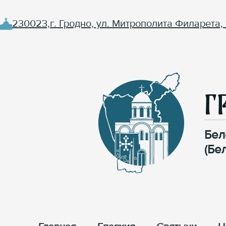
230023,г. Гродно, ул. Митрополита Филарета, 
Г
Бел
(Бе