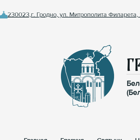
230023,г. Гродно, ул. Митрополита Филарета, 
Г
Бел
(Бе