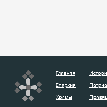
Главная
Истори
Епархия
Патриа
Храмы
Правящ