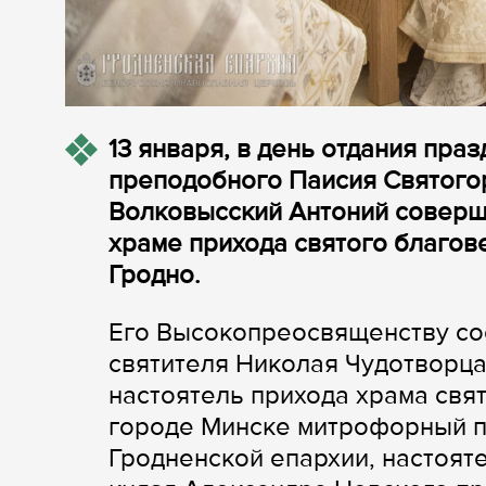
13 января, в день отдания пра
преподобного Паисия Святогор
Волковысский Антоний соверш
храме прихода святого благов
Гродно.
Его Высокопреосвященству со
святителя Николая Чудотворц
настоятель прихода храма свя
городе Минске митрофорный п
Гродненской епархии, настоят