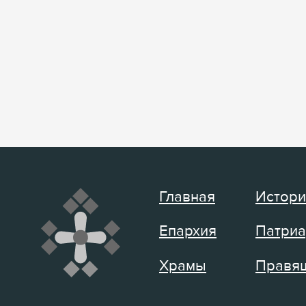
Главная
Истори
Епархия
Патриа
Храмы
Правящ