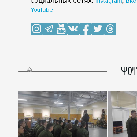
cоциальных сетях:
,
Instagram
ВКо
YouTube
ФОТ