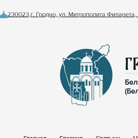
230023,г. Гродно, ул. Митрополита Филарета, 
Г
Бел
(Бе