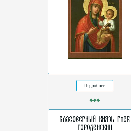
Подробнее
Благоверный князь Глеб
Городенский