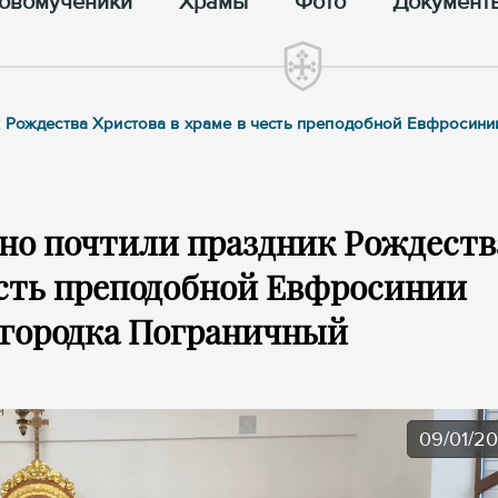
овомученики
Храмы
Фото
Документ
к Рождества Христова в храме в честь преподобной Евфросин
но почтили праздник Рождеств
есть преподобной Евфросинии
огородка Пограничный
09/01/2