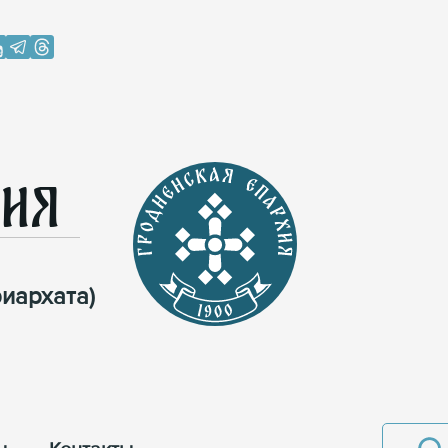
хия
иархата)