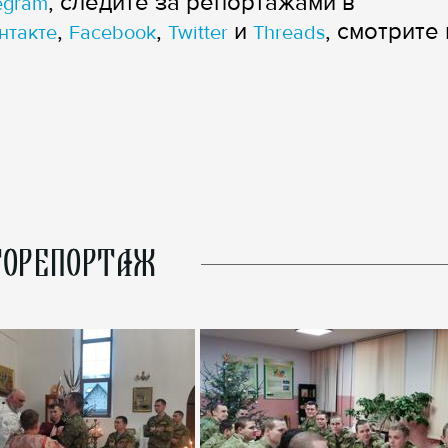
, следите за репортажами в
egram
,
,
и
, смотрите 
нтакте
Facebook
Twitter
Threads
ОРЕПОРТАЖ