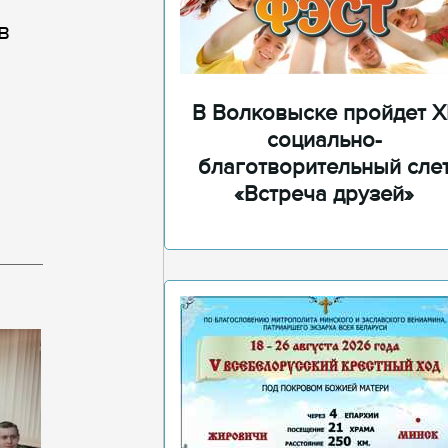
в
В Волковыске пройдет XI
социально-
благотворительный сле
«Встреча друзей»