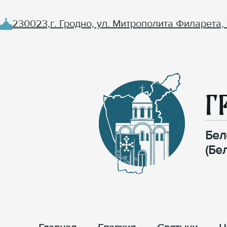
230023,г. Гродно, ул. Митрополита Филарета, 
Г
Бел
(Бе