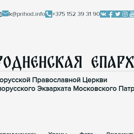
1
k@prihod.info
+375 152 39 31 90
родненская Епар
орусской Православной Церкви
лорусского Экзархата Московского Патр