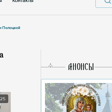
ы
Контакты
ии Полоцкой
а
AНОНСЫ
025