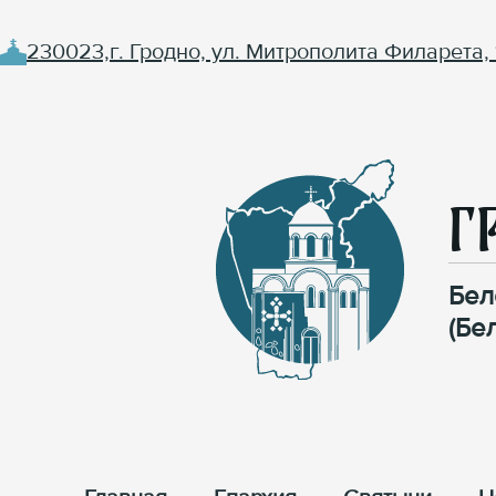
230023,г. Гродно, ул. Митрополита Филарета, 
Г
Бел
(Бе