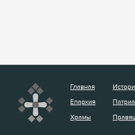
Главная
Истори
Епархия
Патриа
Храмы
Правящ