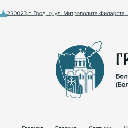
230023,г. Гродно, ул. Митрополита Филарета, 
Г
Бел
(Бе