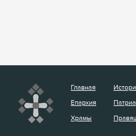
Главная
Истори
Епархия
Патриа
Храмы
Правящ