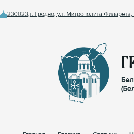
230023,г. Гродно, ул. Митрополита Филарета, 
Г
Бел
(Бе