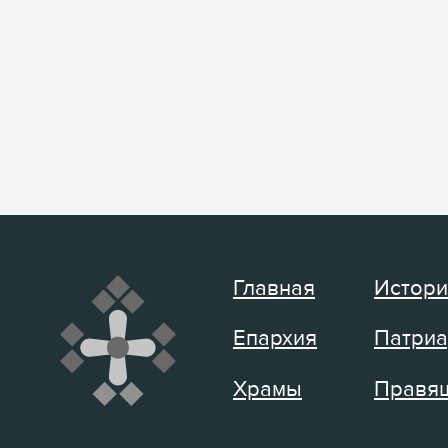
Главная
Истори
Епархия
Патриа
Храмы
Правящ