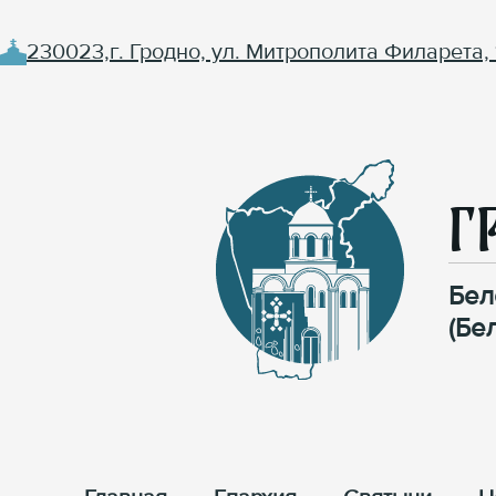
230023,г. Гродно, ул. Митрополита Филарета, 
Г
Бел
(Бе