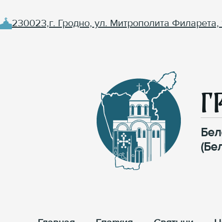
230023,г. Гродно, ул. Митрополита Филарета, 
Г
Бел
(Бе