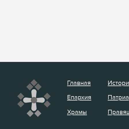
Главная
Истори
Епархия
Патриа
Храмы
Правящ