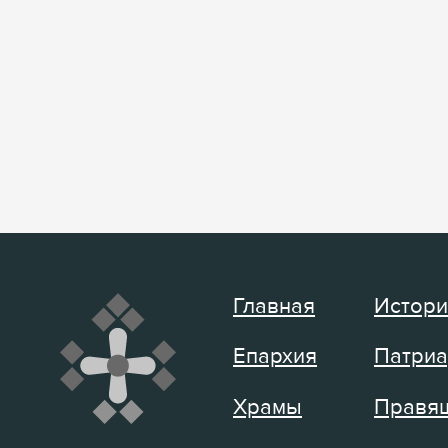
Главная
Истори
Епархия
Патриа
Храмы
Правящ