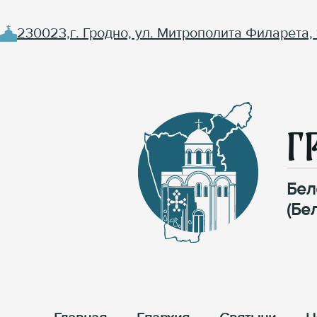
230023,г. Гродно, ул. Митрополита Филарета, 
Г
Бел
(Бе