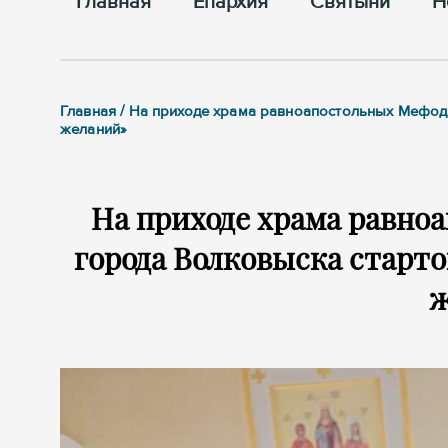
Главная
Епархия
Cвятыни
Н
Главная / На приходе храма равноапостольных Мефод
желаний»
На приходе храма равно
города Волковыска старто
ж