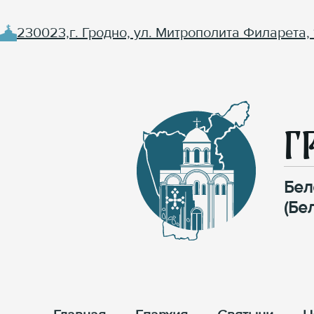
230023,г. Гродно, ул. Митрополита Филарета, 
Г
Бел
(Бе