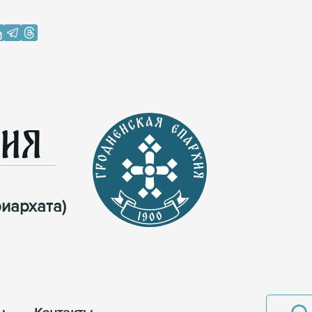
хия
иархата)