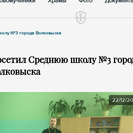
овомученики
Храмы
Фото
Документ
школу №3 города Волковыска
осетил Среднюю школу №3 горо
олковыска
22/12/2