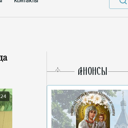
ы
Контакты
да
AНОНСЫ
024