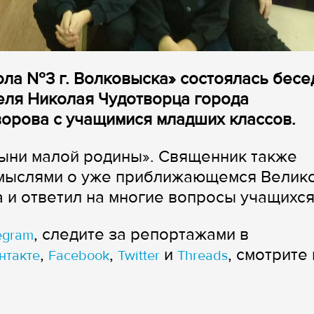
ола №3 г. Волковыска» состоялась бесе
еля Николая Чудотворца города
орова с учащимися младших классов.
тыни малой родины». Священник также
 мыслями о уже приближающемся Велик
 и ответил на многие вопросы учащихся
, следите за репортажами в
egram
,
,
и
, смотрите 
нтакте
Facebook
Twitter
Threads