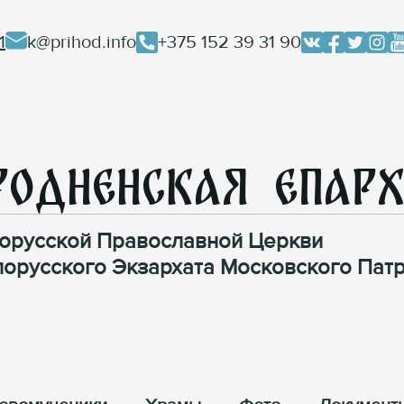
1
k@prihod.info
+375 152 39 31 90
родненская Епар
орусской Православной Церкви
лорусского Экзархата Московского Патр