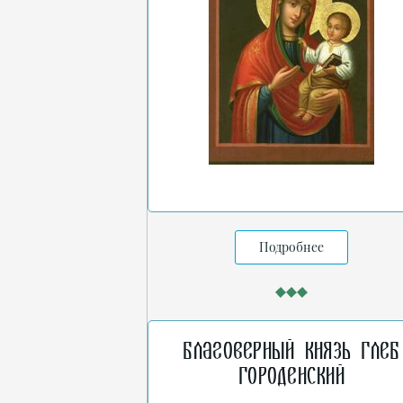
Подробнее
Благоверный князь Глеб
Городенский