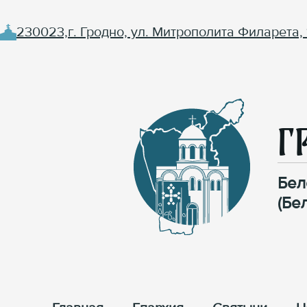
230023,г. Гродно, ул. Митрополита Филарета, 
Г
Бел
(Бе