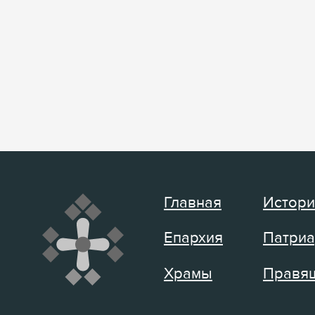
Главная
Истори
Епархия
Патриа
Храмы
Правящ