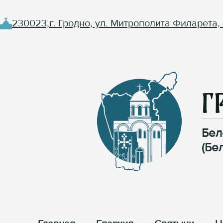
230023,г. Гродно, ул. Митрополита Филарета, 
Г
Бел
(Бе