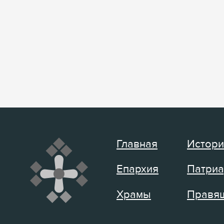
Главная
Истори
Епархия
Патриа
Храмы
Правящ