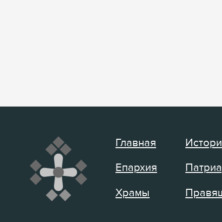
Главная
Истори
Епархия
Патриа
Храмы
Правящ