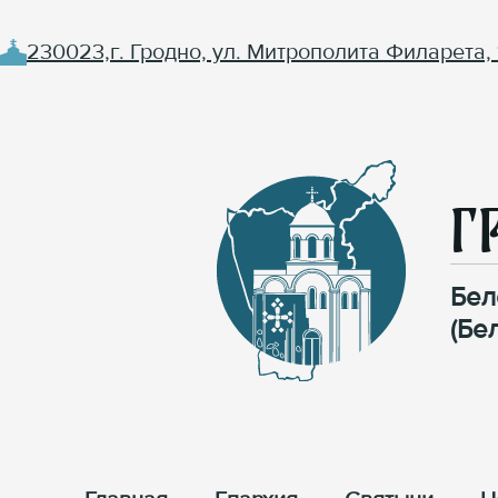
230023,г. Гродно, ул. Митрополита Филарета, 
Г
Бел
(Бе