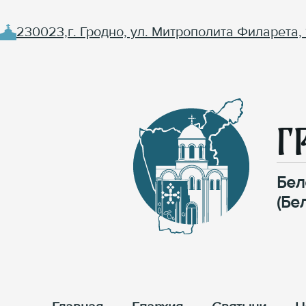
230023,г. Гродно, ул. Митрополита Филарета, 
Г
Бел
(Бе