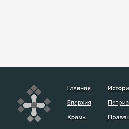
Главная
Истори
Епархия
Патриа
Храмы
Правящ