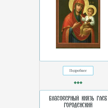
Подробнее
Благоверный князь Глеб
Городенский