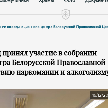
овомученики
Храмы
Фото
Документ
рании координационного центра Белорусской Православной Це
 принял участие в собрании
тра Белорусской Православной
твию наркомании и алкоголизм
15/12/2