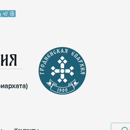
хия
иархата)