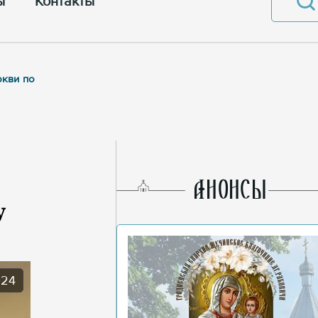
ы
Контакты
ркви по
AНОНСЫ
у
024