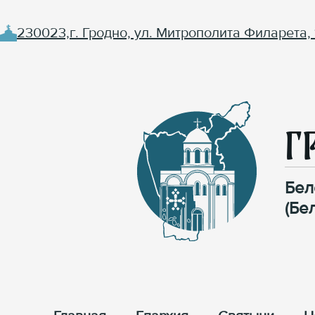
230023,г. Гродно, ул. Митрополита Филарета, 
Г
Бел
(Бе