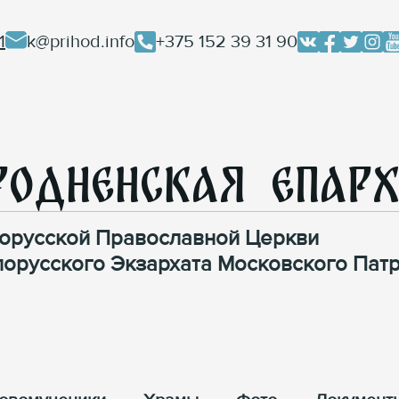
1
k@prihod.info
+375 152 39 31 90
родненская Епар
орусской Православной Церкви
лорусского Экзархата Московского Патр