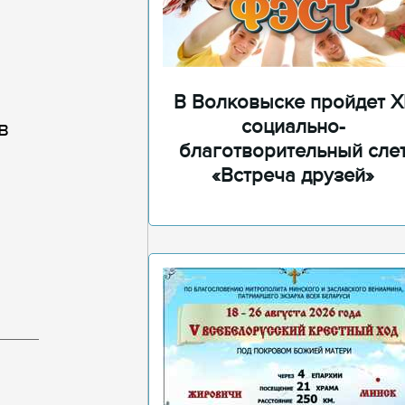
В Волковыске пройдет XI
социально-
в
благотворительный сле
«Встреча друзей»