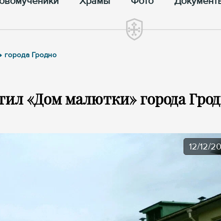
овомученики
Храмы
Фото
Документ
» города Гродно
тил «Дом малютки» города Гро
12/12/2