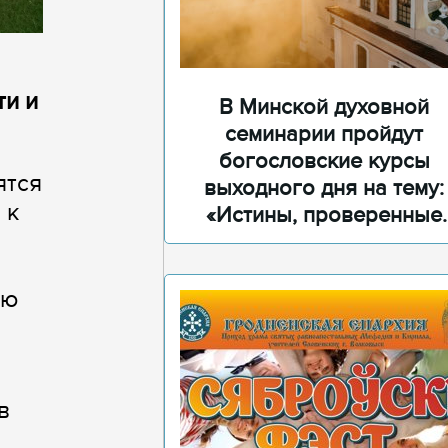
ти и
В Минской духовной
семинарии пройдут
богословские курсы
ятся
выходного дня на тему:
 к
«Истины, проверенные
временем»
ью
в