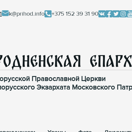
1
k@prihod.info
+375 152 39 31 90
родненская Епар
орусской Православной Церкви
лорусского Экзархата Московского Патр