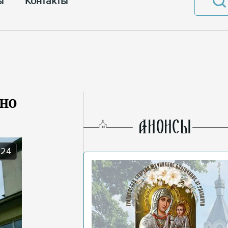
ы
Контакты
дно
AНОНСЫ
024