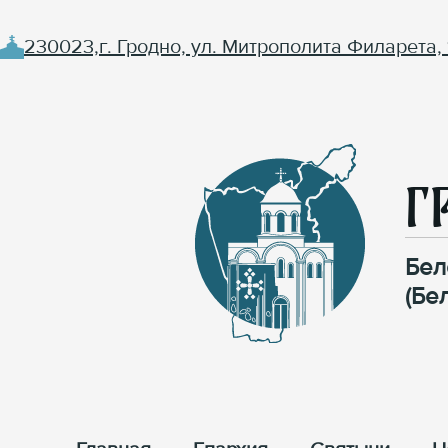
230023,г. Гродно, ул. Митрополита Филарета, 
Г
Бел
(Бе