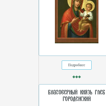
Подробнее
Благоверный князь Глеб
Городенский