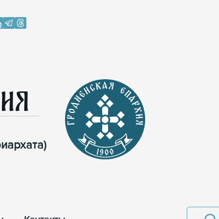
хия
иархата)