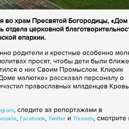
ия во храм Пресвятой Богородицы, «Дом
ь отдела церковной благотворительнос
ской епархии.
нно родители и крестные особенно мол
 молитвах просят, чтобы дети были ближе
отился о них Своим Промыслом. Клирик
Доме малютке» рассказал персоналу о
ричастил православных младенцев Кров
, следите за репортажами в
egram
,
,
и
, смотрите 
нтакте
Facebook
Twitter
Threads