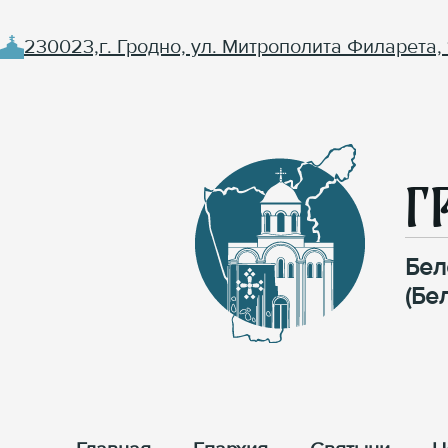
230023,г. Гродно, ул. Митрополита Филарета, 
Г
Бел
(Бе