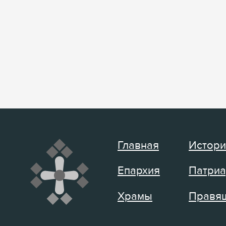
Главная
Истори
Епархия
Патриа
Храмы
Правящ