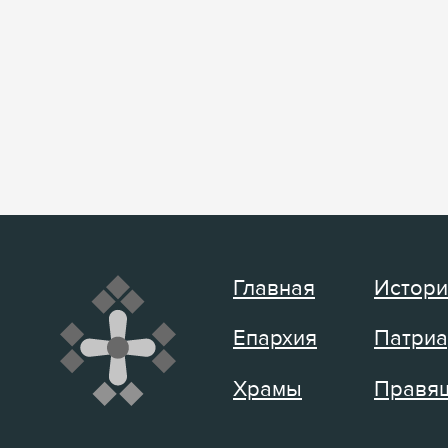
Главная
Истори
Епархия
Патриа
Храмы
Правящ