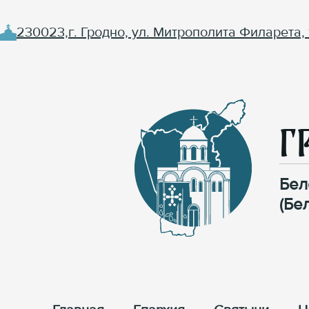
230023,г. Гродно, ул. Митрополита Филарета, 
Г
Бел
(Бе