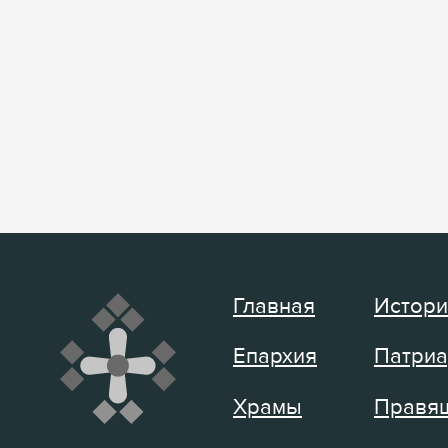
Главная
Истори
Епархия
Патриа
Храмы
Правящ