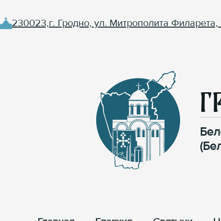
230023,г. Гродно, ул. Митрополита Филарета, 
Г
Бел
(Бе