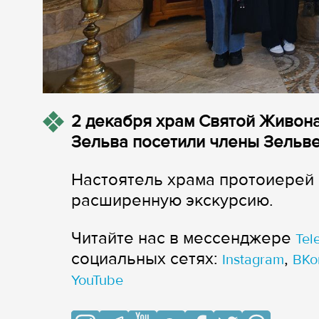
2 декабря храм Святой Живон
Зельва посетили члены Зельв
Настоятель храма протоиерей 
расширенную экскурсию.
Читайте нас в мессенджере
Tel
cоциальных сетях:
,
Instagram
ВКо
YouTube