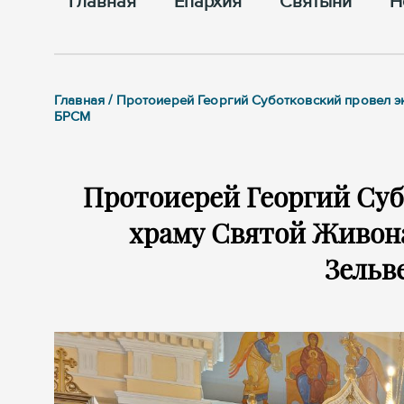
Главная
Епархия
Cвятыни
Н
Главная / Протоиерей Георгий Суботковский провел 
БРСМ
Протоиерей Георгий Суб
храму Святой Живон
Зельв