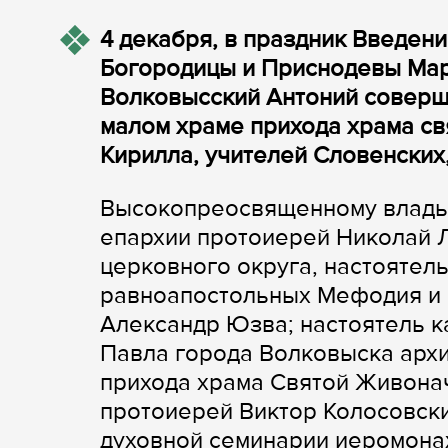
4 декабря, в праздник Введен
Богородицы и Приснодевы Мар
Волковысский Антоний соверш
малом храме прихода храма с
Кирилла, учителей Словенских
Высокопреосвященному владык
епархии протоиерей Николай 
церковного округа, настоятель
равноапостольных Мефодия и 
Александр Юзва; настоятель 
Павла города Волковыска архи
прихода храма Святой Живона
протоиерей Виктор Колосовск
духовной семинарии иеромонах