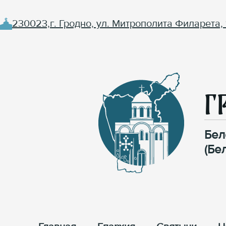
230023,г. Гродно, ул. Митрополита Филарета, 
Г
Бел
(Бе