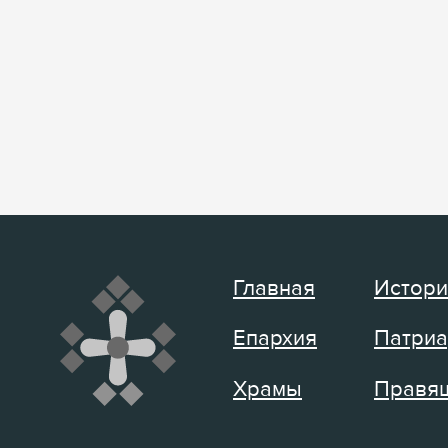
Главная
Истори
Епархия
Патриа
Храмы
Правящ