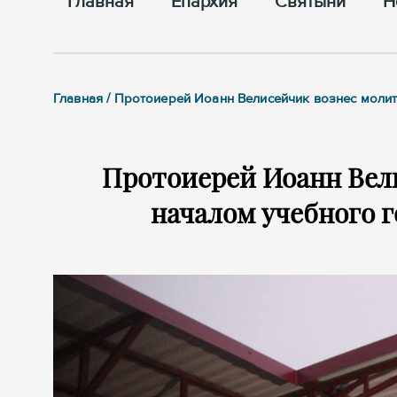
Главная
Епархия
Cвятыни
Н
Главная / Протоиерей Иоанн Велисейчик вознес моли
Протоиерей Иоанн Вел
началом учебного г