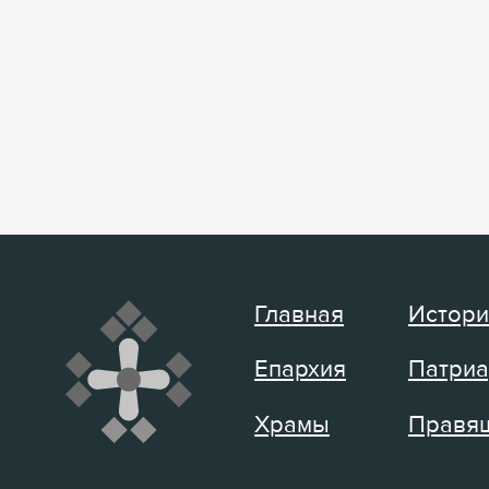
Главная
Истори
Епархия
Патриа
Храмы
Правящ