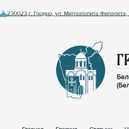
230023,г. Гродно, ул. Митрополита Филарета, 
Г
Бел
(Бе