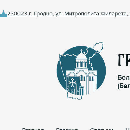
230023,г. Гродно, ул. Митрополита Филарета, 
Г
Бел
(Бе