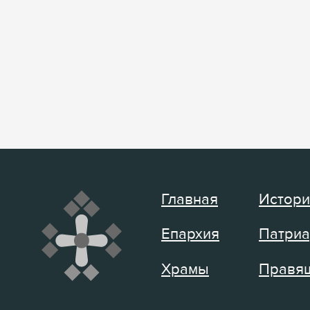
Главная
Истори
Епархия
Патриа
Храмы
Правящ